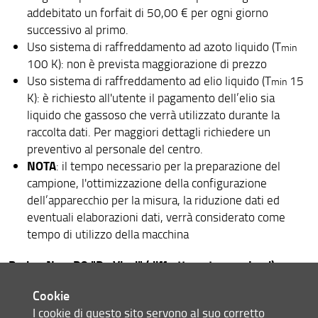
addebitato un forfait di 50,00 € per ogni giorno
successivo al primo.
Uso sistema di raffreddamento ad azoto liquido (T
min
100 K): non è prevista maggiorazione di prezzo
Uso sistema di raffreddamento ad elio liquido (T
15
min
K): è richiesto all'utente il pagamento dell’elio sia
liquido che gassoso che verrà utilizzato durante la
raccolta dati. Per maggiori dettagli richiedere un
preventivo al personale del centro.
NOTA
: il tempo necessario per la preparazione del
campione, l'ottimizzazione della configurazione
dell’apparecchio per la misura, la riduzione dati ed
eventuali elaborazioni dati, verrà considerato come
tempo di utilizzo della macchina
Bruker New D8 "Da Vinci" (diffrattometro a polveri)
Anton Paar XRDynamic 500 (diffrattometro a polveri)
Cookie
I cookie di questo sito servono al suo corretto
Prezzo orario: 30,00 €