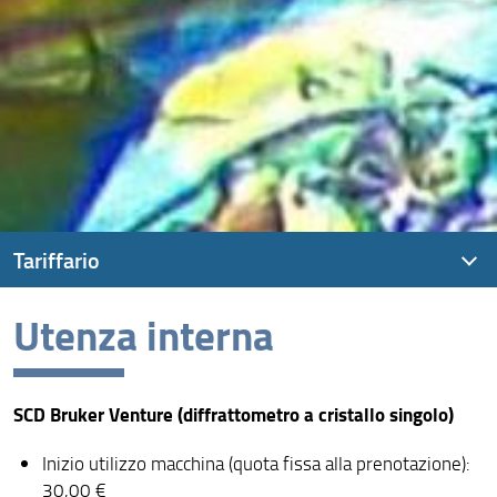
Tariffario
Utenza interna
Utenza interna
Utenza di università ed enti di ricerca pubblici non
afferenti
SCD Bruker Venture (diffrattometro a cristallo singolo)
Utenza esterna
Inizio utilizzo macchina (quota fissa alla prenotazione):
30,00 €